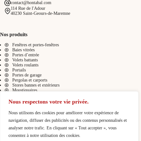
contact@hontabal.com
114 Rue de l'Adour
40230 Saint-Geours-de-Maremne
Nos produits
Fenêtres et portes-fenêtres
Baies vitrées
Portes d’entrée
Volets battants
Volets roulants
Portails
Portes de garage
Pergolas et carports
Stores bannes et extérieurs
Moustiquaires
Stores intérieurs
Nous respectons votre vie privée.
Nous utilisons des cookies pour améliorer votre expérience de
Liens pratiques
navigation, diffuser des publicités ou des contenus personnalisés et
Présentation
analyser notre trafic. En cliquant sur « Tout accepter », vous
Contact
consentez à notre utilisation des cookies.
Demande de devis