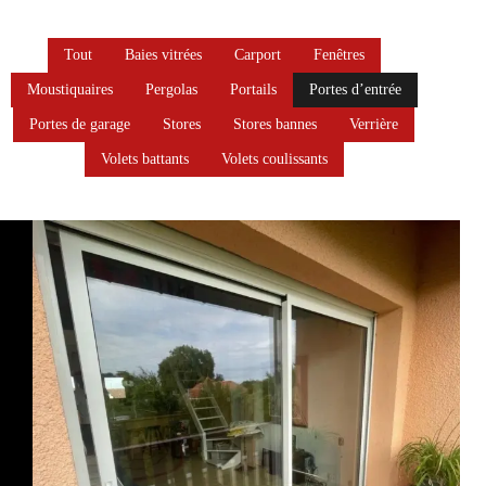
Tout
Baies vitrées
Carport
Fenêtres
Moustiquaires
Pergolas
Portails
Portes d’entrée
Portes de garage
Stores
Stores bannes
Verrière
Volets battants
Volets coulissants