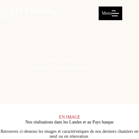
Passer
au
contenu
Menu
Portes d’entrée
ACCUEIL
PORTES D’ENTRÉE
EN IMAGE
Nos réalisations dans les Landes et au Pays basque
Retrouvez ci-dessous les images et caractéristiques de nos derniers chantiers en
neuf ou en rénovation.