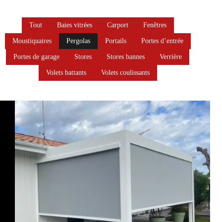
Tout
Baies vitrées
Carport
Fenêtres
Moustiquaires
Pergolas
Portails
Portes d’entrée
Portes de garage
Stores
Stores bannes
Verrière
Volets battants
Volets coulissants