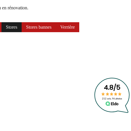
u en rénovation.
Stores
Stores bannes
Verrière