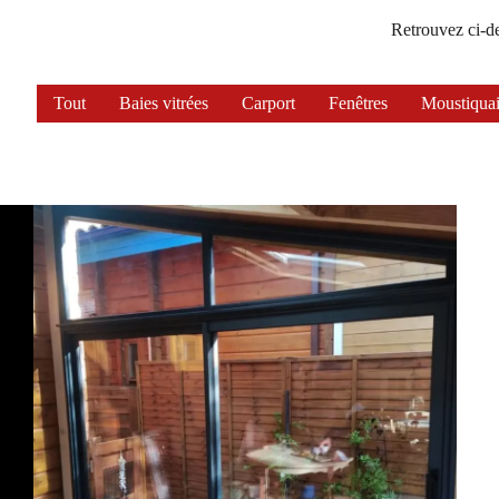
Retrouvez ci-de
Tout
Baies vitrées
Carport
Fenêtres
Moustiquai