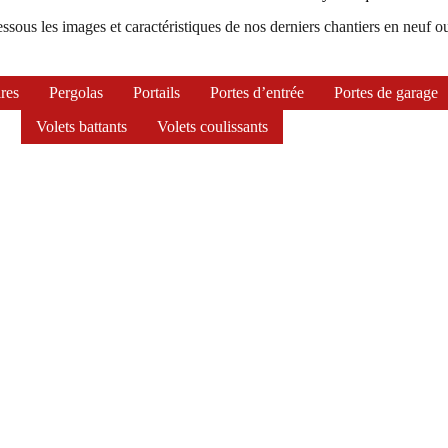
ssous les images et caractéristiques de nos derniers chantiers en neuf o
res
Pergolas
Portails
Portes d’entrée
Portes de garage
Volets battants
Volets coulissants