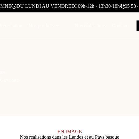
REMNE
DU LUNDI AU VENDREDI 09h-12h - 13h30-18h
05 58 
Présentation
Nos produits
Nos réalisations
Contact
res
STORES
EN IMAGE
Nos réalisations dans les Landes et au Pays basque