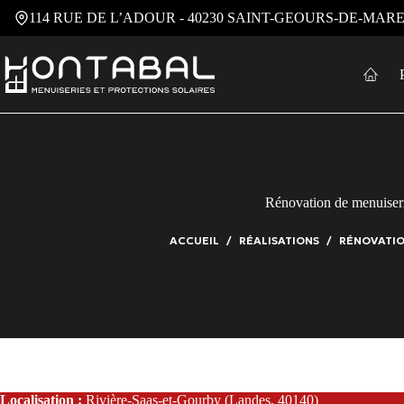
Passer
114 RUE DE L’ADOUR - 40230 SAINT-GEOURS-DE-MA
au
contenu
Rénovation de menuiser
ACCUEIL
RÉALISATIONS
RÉNOVATIO
Localisation :
Rivière-Saas-et-Gourby (Landes, 40140)