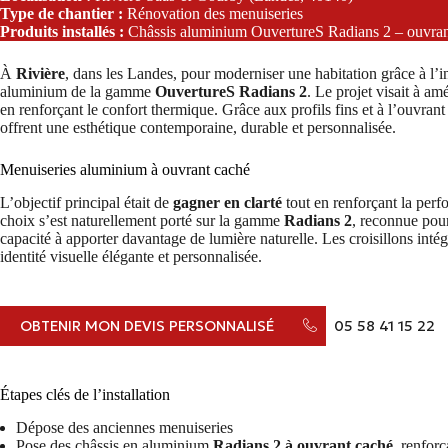
Type de chantier :
Rénovation des menuiseries
Produits installés :
Châssis aluminium OuvertureS Radians 2 – ouvrant 
À
Rivière
, dans les Landes, pour moderniser une habitation grâce à l’i
aluminium de la gamme
OuvertureS Radians 2
. Le projet visait à amé
en renforçant le confort thermique. Grâce aux profils fins et à l’ouvran
offrent une esthétique contemporaine, durable et personnalisée.
Menuiseries aluminium à ouvrant caché
L’objectif principal était de
gagner en clarté
tout en renforçant la per
choix s’est naturellement porté sur la gamme
Radians 2
, reconnue pour 
capacité à apporter davantage de lumière naturelle. Les croisillons inté
identité visuelle élégante et personnalisée.
OBTENIR MON DEVIS PERSONNALISÉ
05 58 41 15 22
Étapes clés de l’installation
Dépose des anciennes menuiseries
Pose des châssis en aluminium
Radians 2 à ouvrant caché
, renforç