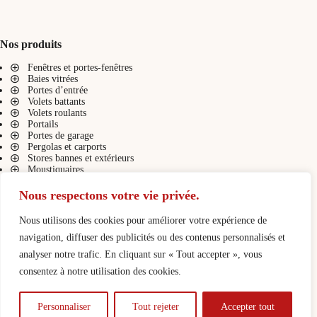
Nos produits
Fenêtres et portes-fenêtres
Baies vitrées
Portes d’entrée
Volets battants
Volets roulants
Portails
Portes de garage
Pergolas et carports
Stores bannes et extérieurs
Moustiquaires
Stores intérieurs
Nous respectons votre vie privée.
Nous utilisons des cookies pour améliorer votre expérience de
Liens pratiques
navigation, diffuser des publicités ou des contenus personnalisés et
Présentation
analyser notre trafic. En cliquant sur « Tout accepter », vous
Contact
consentez à notre utilisation des cookies.
Demande de devis
Configurateurs
Nos réalisations
Personnaliser
Tout rejeter
Accepter tout
Tous droits réservés Hontabal -
Mentions légales
-
Politique de