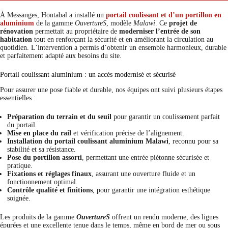
À Messanges, Hontabal a installé un
portail coulissant et d’un portillon en
aluminium
de la gamme
OuvertureS
, modèle
Malawi
. Ce
projet de
rénovation
permettait au propriétaire de
moderniser l’entrée de son
habitation
tout en renforçant la sécurité et en améliorant la circulation au
quotidien. L’intervention a permis d’obtenir un ensemble harmonieux, durable
et parfaitement adapté aux besoins du site.
Portail coulissant aluminium : un accès modernisé et sécurisé
Pour assurer une pose fiable et durable, nos équipes ont suivi plusieurs étapes
essentielles :
Préparation du terrain et du seuil
pour garantir un coulissement parfait
du portail.
Mise en place du rail
et vérification précise de l’alignement.
Installation du portail coulissant aluminium Malawi
, reconnu pour sa
stabilité et sa résistance.
Pose du portillon assorti
, permettant une entrée piétonne sécurisée et
pratique.
Fixations et réglages finaux
, assurant une ouverture fluide et un
fonctionnement optimal.
Contrôle qualité et finitions
, pour garantir une intégration esthétique
soignée.
Les produits de la gamme
OuvertureS
offrent un rendu moderne, des lignes
épurées et une excellente tenue dans le temps, même en bord de mer ou sous