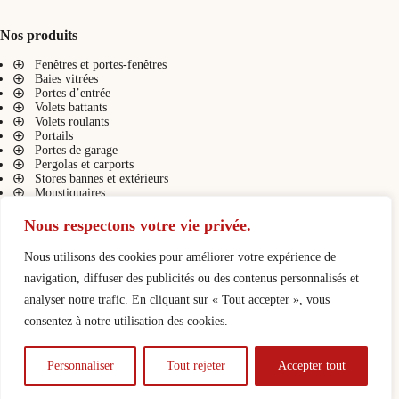
Nos produits
Fenêtres et portes-fenêtres
Baies vitrées
Portes d’entrée
Volets battants
Volets roulants
Portails
Portes de garage
Pergolas et carports
Stores bannes et extérieurs
Moustiquaires
Stores intérieurs
Nous respectons votre vie privée.
Nous utilisons des cookies pour améliorer votre expérience de
Liens pratiques
navigation, diffuser des publicités ou des contenus personnalisés et
Présentation
analyser notre trafic. En cliquant sur « Tout accepter », vous
Contact
consentez à notre utilisation des cookies.
Demande de devis
Configurateurs
Nos réalisations
Personnaliser
Tout rejeter
Accepter tout
Tous droits réservés Hontabal -
Mentions légales
-
Politique de
confidentialité et des cookies
-
Création du site web
Be Com’
Different