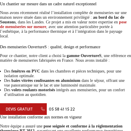
Un chantier sur mesure dans un cadre naturel exceptionnel
Nous avons récemment réalisé l’installation complète de menuiseries sur une
maison neuve située dans un environnement privilégié :
au bord du lac de
Soustons
, dans les Landes. Ce projet a mis en valeur notre expertise en
pose
de menuiseries sur mesure
, avec une attention particulière portée à
l’esthétique, à la performance thermique et à l’intégration dans le paysage
local.
Des menuiseries OuvertureS : qualité, design et performance
Pour ce chantier, notre client a choisi la
gamme OuvertureS
, une référence en
matière de menuiseries fabriquées en France. Nous avons installé :
Des
fenêtres en PVC
dans les chambres et pièces techniques, pour une
isolation optimale.
Des
baies vitrées coulissantes en aluminium
dans le séjour, offrant une
vue panoramique sur le lac et une luminosité maximale.
Des
volets roulants motorisés
intégrés aux menuiseries, pour un confort
d’utilisation au quotidien.
DEVIS GRATUIT
05 58 41 15 22
Une installation conforme aux normes en vigueur
Notre équipe a assuré une
pose soignée et conforme à la réglementation
thermique RT 2012
, garantissant une excellente performance énergétique.