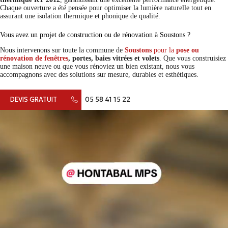
Chaque ouverture a été pensée pour optimiser la lumière naturelle tout en
assurant une isolation thermique et phonique de qualité.
Vous avez un projet de construction ou de rénovation à Soustons ?
Nous intervenons sur toute la commune de
Soustons
pour la
pose ou
rénovation de fenêtres
, portes, baies vitrées et volets
. Que vous construisiez
une maison neuve ou que vous rénoviez un bien existant, nous vous
accompagnons avec des solutions sur mesure, durables et esthétiques.
DEVIS GRATUIT
05 58 41 15 22